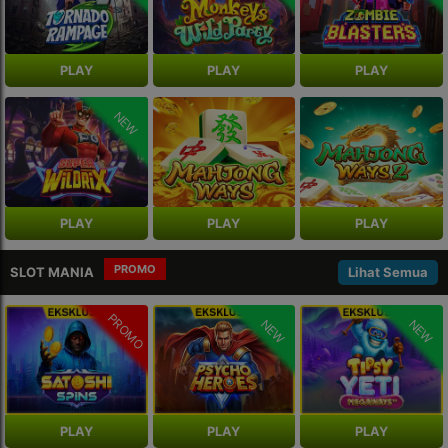
PLAY
PLAY
PLAY
NEW
PLAY
PLAY
PLAY
PROMO
SLOT MANIA
Lihat Semua
PROMO
NEW
NEW
PLAY
PLAY
PLAY