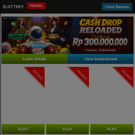
PROMO
ELOTTERY
Lihat Semua
Lebih details
view leaderboard
PROMO
PROMO
PROMO
PLAY
PLAY
PLAY