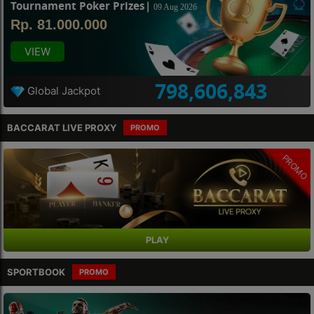
Tournament Poker Prizes|
09 Aug 2026
Rp. 81.000.000
VIEW
798,606,843
Global Jackpot
BACCARAT LIVE PROXY
PROMO
PROMO
PLAY
SPORTBOOK
PROMO