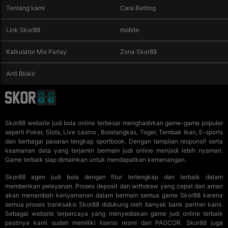
Tentang kami
Cara Betting
Link Skor88
mobile
Kalkulator Mix Parlay
Zona Skor88
Anti Blokir
Skor88
website judi bola online terbesar menghadirkan game-game populer
seperti Poker, Slots, Live casino , Bolatangkas, Togel, Tembak ikan, E-sports
dan berbagai pasaran lengkap sportbook. Dengan tampilan responsif serta
keamanan data yang terjamin bermain judi online menjadi lebih nyaman.
Game terbaik siap dimainkan untuk mendapatkan kemenangan.
Skor88 agen judi bola dengan fitur terlengkap dan terbaik dalam
memberikan pelayanan. Proses deposit dan withdraw yang cepat dan aman
akan menambah kenyamanan dalam bermain semua game Skor88 karena
semua proses tranksaksi Skor88 didukung oleh banyak bank partner kami.
Sebagai website terpercaya yang menyediakan game
judi online
terbaik
pastinya kami sudah memiliki lisensi resmi dari PAGCOR. Skor88 juga