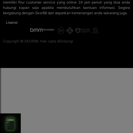
memiliki fitur customer service yang online 24 jam penuh yang bisa anda
hubungi kapan saja apabila membutuhkan bantuan informasi. Segera
bergabung dengan Skor88 dan dapatkan kemenangan anda sekarang juga.
Lisensi
Copyright © SKOR88. Hak cipta dilindungi