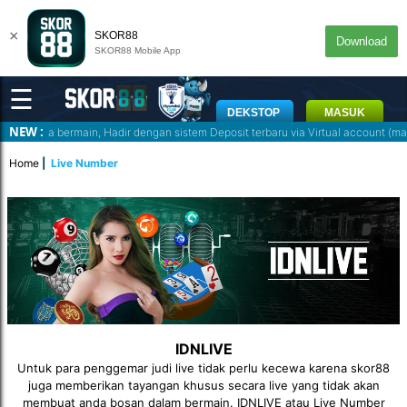
×
SKOR88
Download
SKOR88 Mobile App
☰
DEKSTOP
MASUK
NEW :
sudah bisa bermain, Hadir dengan sistem Deposit terbaru via Virtual accoun
Home
Live Number
IDNLIVE
Untuk para penggemar judi live tidak perlu kecewa karena skor88
juga memberikan tayangan khusus secara live yang tidak akan
membuat anda bosan dalam bermain. IDNLIVE atau Live Number